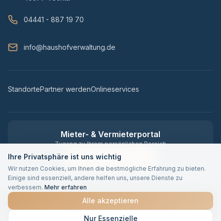
04441 - 887 19 70
info@haushofverwaltung.de
Standorte
Partner werden
Onlineservices
Mieter- & Vermieterportal
Zugang zu Ihrem persönlichen Bereich
Ihre Privatsphäre ist uns wichtig
Zum Portal
Wir nutzen Cookies, um Ihnen die bestmögliche Erfahrung zu bieten.
Einige sind essenziell, andere helfen uns, unsere Dienste zu
verbessern.
Mehr erfahren
Alle akzeptieren
©
2026
Haus und Hof Verwaltung GmbH · Made with 🏠 in Vechta
Nur Essenzielle