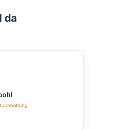
d da
pohl
 Buchhaltung