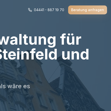
04441 - 887 19 70
Beratung anfragen
waltung für
teinfeld und
als wäre es