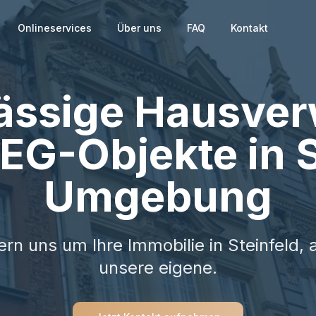
Onlineservices
Über uns
FAQ
Kontakt
lässige Hausver
EG-Objekte in S
Umgebung
n uns um Ihre Immobilie in Steinfeld, 
unsere eigene.