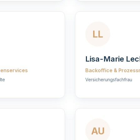
LL
Lisa-Marie Lec
ienservices
Backoffice & Prozes
lte
Versicherungsfachfrau
AU