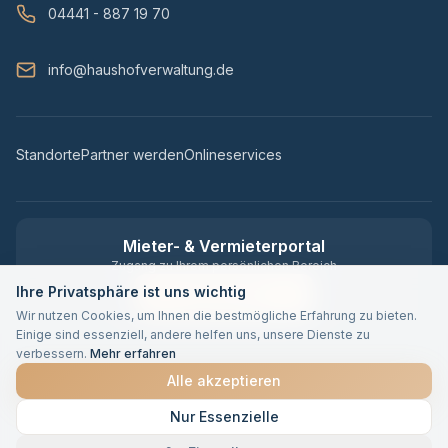
04441 - 887 19 70
info@haushofverwaltung.de
Standorte
Partner werden
Onlineservices
Mieter- & Vermieterportal
Zugang zu Ihrem persönlichen Bereich
Ihre Privatsphäre ist uns wichtig
Zum Portal
Wir nutzen Cookies, um Ihnen die bestmögliche Erfahrung zu bieten.
Einige sind essenziell, andere helfen uns, unsere Dienste zu
verbessern.
Mehr erfahren
Alle akzeptieren
©
2026
Haus und Hof Verwaltung GmbH · Made with 🏠 in Vechta
Nur Essenzielle
Impressum & Datenschutz
Cookie-Einstellungen